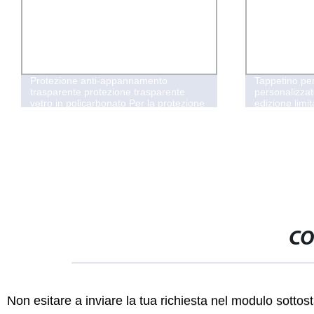
Protezione anti-appannamento
Tappetino pe
trasparente protezione trasparente
personalizza
vetro in policarbonato Per la protezione
edizione limit
frontale
CO
Non esitare a inviare la tua richiesta nel modulo sotto