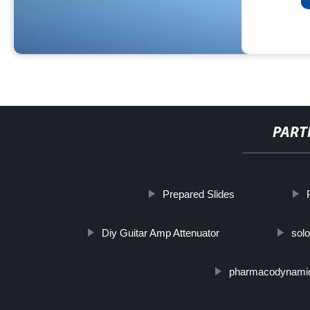
PART
http://www.cmer.site/api/getlink/8?url=https://www.daoqiglassgroup.i
Prepared Slides
induzione/
Diy Guitar Amp Attenuator
solo
pharmacodynami