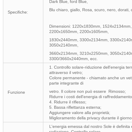
Dark Blue, ford Blue,
Blu chiaro, giallo, Rosa, scuro, nero, dorati, c
Specifiche:
Dimensioni: 1220x1830mm, 1524x2134mm
2200x1650mm, 2200x1605mm,
1830x2440mm, 3300x2134mm, 3300x2140
3050x2140mm,
3660x2134mm, 3210x2250mm, 3050x2140
3300/3660x2440mm, ecc.
1. Controllo solare-riduzione dell'energia ter
attraverso il vetro;
Colore permanente - chiamato anche un vetr
parte integrante di
vetro. Il colore non può essere Rimosso;
Funzione
Ridurre i costi dell'energia di raffreddamento
4. Ridurre il riflesso;
5. Bassa riflettanza esterna;
Aggiungere valore alla proprietà;
Miglioramento della privacy durante il giorno
L'energia emessa dal nostro Sole è definita 
radiazione. Controllo solare