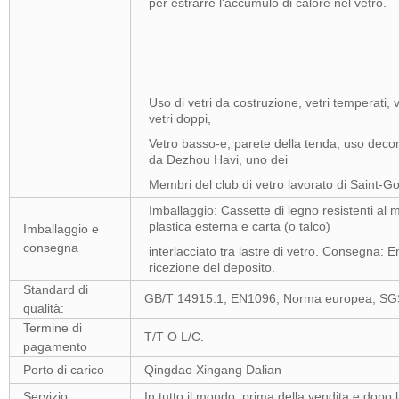
per estrarre l'accumulo di calore nel vetro.
Uso di vetri da costruzione, vetri temperati, vet
vetri doppi,
Vetro basso-e, parete della tenda, uso decora
da Dezhou Havi, uno dei
Membri del club di vetro lavorato di Saint-Go
Imballaggio: Cassette di legno resistenti al m
plastica esterna e carta (o talco)
Imballaggio e
consegna
interlacciato tra lastre di vetro. Consegna: E
ricezione del deposito.
Standard di
GB/T 14915.1; EN1096; Norma europea; SGS
qualità:
Termine di
T/T O L/C.
pagamento
Porto di carico
Qingdao Xingang Dalian
Servizio
In tutto il mondo, prima della vendita e dopo l