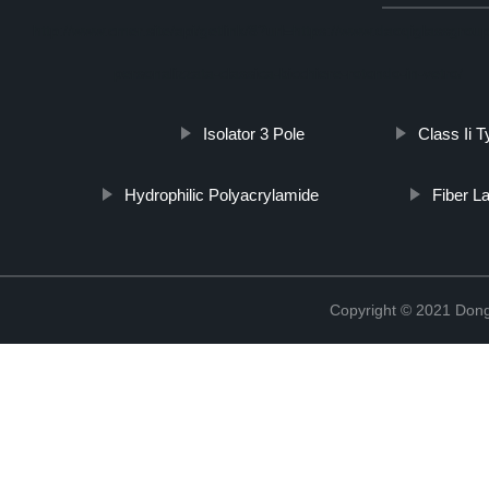
http://www.cmer.site/api/getlink/8?url=https://www.daoqiglassgroup.
personalizzata-classica-bicchiere-rotondo-in-vetro/
Isolator 3 Pole
Class Ii 
Hydrophilic Polyacrylamide
Fiber L
Copyright © 2021 Dong