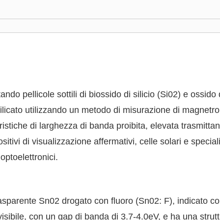
tando pellicole sottili di biossido di silicio (Si02) e oss
osilicato utilizzando un metodo di misurazione di magnet
ristiche di larghezza di banda proibita, elevata trasmitta
itivi di visualizzazione affermativi, celle solari e speciali
 optoelettronici.
trasparente Sn02 drogato con fluoro (Sn02: F), indicato
isibile, con un gap di banda di 3.7-4.0eV, e ha una strut