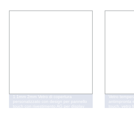
1.1mm 2mm Vetro di copertura
Vetro temper
personalizzato con design per pannello
antimpronta e
touch con rivestimento AG per display
touch, vetro 
LCD
antimicrobica