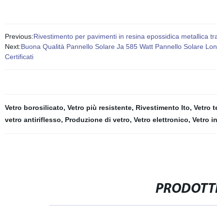
Previous:
Rivestimento per pavimenti in resina epossidica metallica t
Next:
Buona Qualità Pannello Solare Ja 585 Watt Pannello Solare Lon
Certificati
Vetro borosilicato
,
Vetro più resistente
,
Rivestimento Ito
,
Vetro t
vetro antiriflesso
,
Produzione di vetro
,
Vetro elettronico
,
Vetro i
PRODOTTI