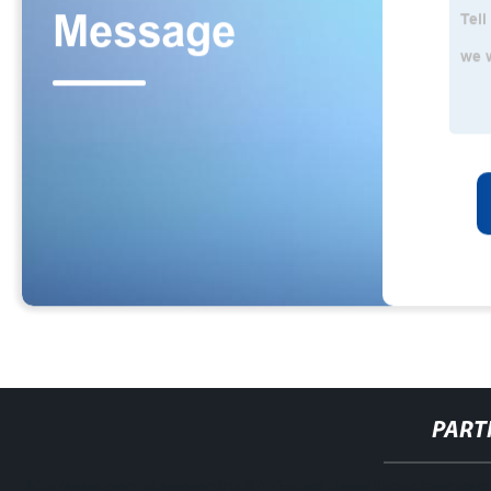
PART
http://www.cmer.site/api/getlink/8?url=https://www.daoqiglassgrou