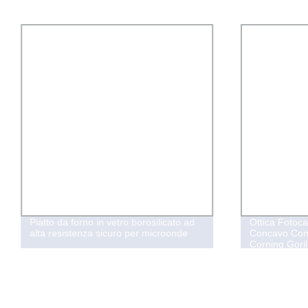
Piatto da forno in vetro borosilicato ad
Ottica Fotoc
alta resistenza sicuro per microonde
Concavo Conv
Corning Goril