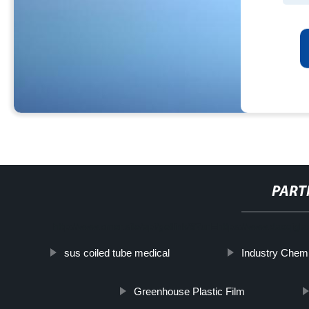
PART
http://www.cmer.site/api/getlink/8?url=https://www.daoqigl
sus coiled tube medical
Industry Chem
Greenhouse Plastic Film