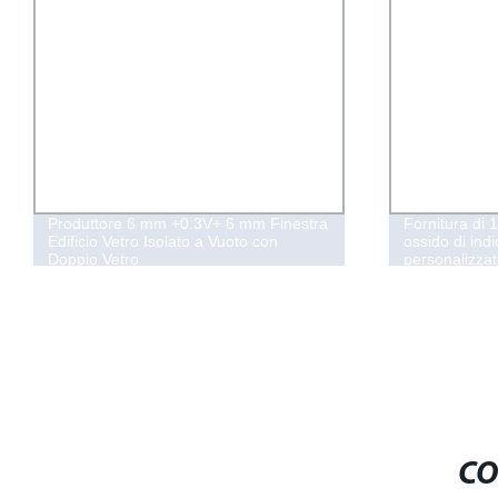
Produttore 6 mm +0.3V+ 6 mm Finestra
Fornitura di 
Edificio Vetro Isolato a Vuoto con
ossido di ind
Doppio Vetro
personalizzat
test di labora
CO