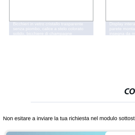
Bicchieri in vetro cristallo trasparente
Display inter
senza piombo, calice a stelo colorato
parete monta
solido, bicchiere di champagne
insegna da me
borgogna, bicchiere per cocktail,
commerciale p
bicchiere per vino rosso, produttore
CO
Non esitare a inviare la tua richiesta nel modulo sotto