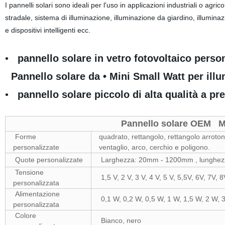
I pannelli solari sono ideali per l'uso in applicazioni industriali o ag
stradale, sistema di illuminazione, illuminazione da giardino, illuminazione
e dispositivi intelligenti ecc.
•
pannello solare in vetro fotovoltaico pers
Pannello solare da • Mini Small Watt per ill
•
pannello solare piccolo di alta qualità a pr
Pannello solare OEM
Mi
Forme
quadrato, rettangolo, rettangolo arroto
personalizzate
ventaglio, arco, cerchio e poligono.
Quote personalizzate
Larghezza: 20mm - 1200mm , lunghezza
Tensione
1,5 V, 2 V, 3 V, 4 V, 5 V, 5,5V, 6V, 7V, 
personalizzata
Alimentazione
0,1 W, 0,2 W, 0,5 W, 1 W, 1,5 W, 2 W, 
personalizzata
Colore
Bianco, nero