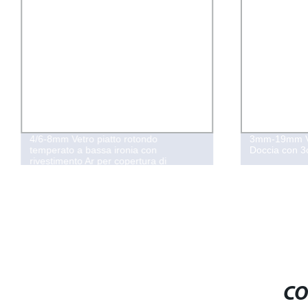
4/6-8mm Vetro piatto rotondo
3mm-19mm Ve
temperato a bassa ironia con
Doccia con 3c
rivestimento Ar per copertura di
illuminazione a incasso ultra chiara per
lampade LED da esterno
CO