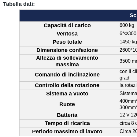
Tabella dati:
Sc
Capacità di carico
600 kg
Ventosa
6*Φ30
Peso totale
1450 k
Dimensione confezione
2600*1
Altezza di sollevamento
3500 mm 
massima
con il c
Comando di inclinazione
gradi
Controllo della rotazione
la rota
Sistema a vuoto
Sistema
400mm*1
Ruote
300mm*
Batteria
12 V,12
Tempo di ricarica
circa 8 
Periodo massimo di lavoro
Circa 2