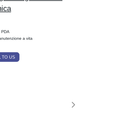
nica
, PDA
anutenzione a vita
 TO US