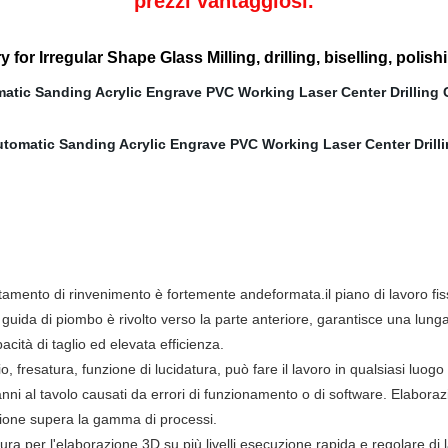
prezzi vantaggiosi.
r Irregular Shape Glass Milling, drilling, biselling, polish
ttamento di rinvenimento è fortemente andeformata.il piano di lavoro fiss
i guida di piombo è rivolto verso la parte anteriore, garantisce una lung
ità di taglio ed elevata efficienza.
lio, fresatura, funzione di lucidatura, può fare il lavoro in qualsiasi luog
nni al tavolo causati da errori di funzionamento o di software. Elaborazi
azione supera la gamma di processi.
ura per l'elaborazione 3D su più livelli.esecuzione rapida e regolare di la