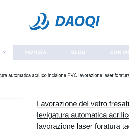
DAOQI
I
NOTIZIA
BLOG
CONTA
ra automatica acrilico incisione PVC lavorazione laser foratura t
Lavorazione del vetro fres
levigatura automatica acrili
lavorazione laser foratura tagl