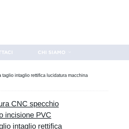
TTACI
CHI SIAMO
aglio intaglio rettifica lucidatura macchina
atura CNC specchio
co incisione PVC
io intaglio rettifica