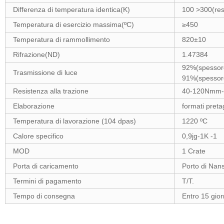
Differenza di temperatura identica(K)
100 >300(res
Temperatura di esercizio massima(ºC)
≥450
Temperatura di rammollimento
820±10
Rifrazione(ND)
1.47384
92%
(
spesso
Trasmissione di luce
91%(spesso
Resistenza alla trazione
40-120Nmm-
Elaborazione
formati preta
Temperatura di lavorazione (104 dpas)
1220 ºC
Calore specifico
0,9jg-1K -1
MOD
1 Crate
Porta di caricamento
Porto di Nans
Termini di pagamento
T/T.
Tempo di consegna
Entro 15 giorn