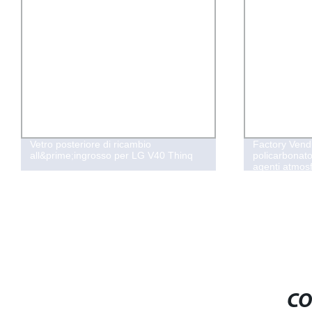
mbio
Factory Vendita diretta vetro in
 LG V40 Thinq
policarbonato resistente agli urti e agli
agenti atmosferici per Copertura
CO