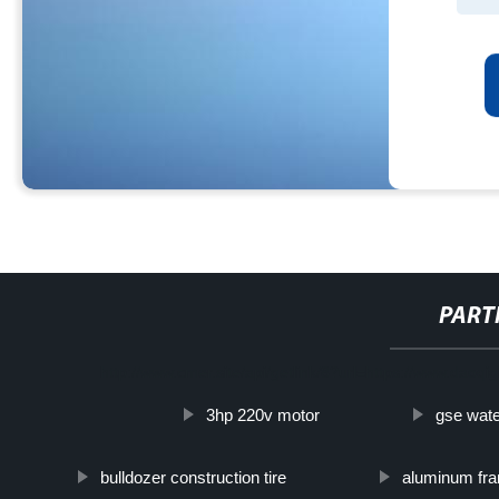
PART
http://www.cmer.site/api/getlink/8?url=https://www.daoqigl
3hp 220v motor
gse wate
bulldozer construction tire
aluminum fram