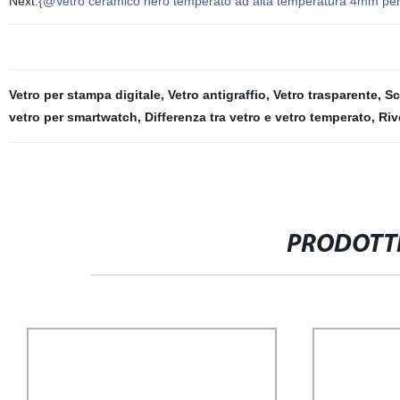
Next:
{@Vetro ceramico nero temperato ad alta temperatura 4mm per 
Vetro per stampa digitale
,
Vetro antigraffio
,
Vetro trasparente
,
Sc
vetro per smartwatch
,
Differenza tra vetro e vetro temperato
,
Riv
PRODOTTI