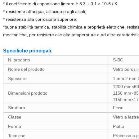
* il coefficiente di espansione lineare è 3.3
±
0.1
×
10-6 / K;
* resistente all'acqua, all'acido e agli alcali;
* resistenza alla corrosione superiore;
*buona stabilità termica, stabilità chimica e proprietà elettriche
, resis
meccaniche, per resistere alle alte temperature e ad altre caratteristi
Specifiche principali:
N. prodotto
S-BC
Nome del prodotto
Vetro borosil
Spessore
1 mm 2 mm 
1200 mm×6
Dimensioni prodotto
1150 mm×8
1150 mm×1
Struttura
Fisso
Classe
Vetro a lastre
Forma
Piatto
Tecniche
Processo a g