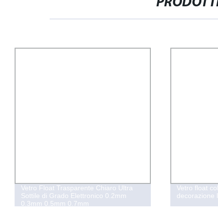
PRODOTTI
Vetro Float Trasparente Chiaro Ultra
Vetro float c
Sottile di Grado Elettronico 0.2mm
decorazione 
0.3mm 0.5mm 0.7mm