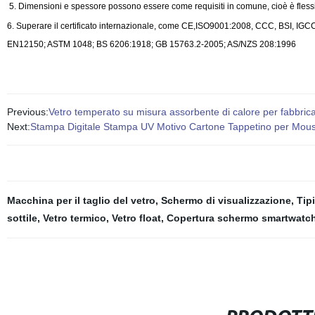
5. Dimensioni e spessore possono essere come requisiti in comune, cioè è flessi
6. Superare il certificato internazionale, come CE,ISO9001:2008, CCC, BSI, IGC
EN12150; ASTM 1048; BS 6206:1918; GB 15763.2-2005; AS/NZS 208:1996
Previous:
Vetro temperato su misura assorbente di calore per fabbrica
Next:
Stampa Digitale Stampa UV Motivo Cartone Tappetino per Mouse
Macchina per il taglio del vetro
,
Schermo di visualizzazione
,
Tip
sottile
,
Vetro termico
,
Vetro float
,
Copertura schermo smartwatc