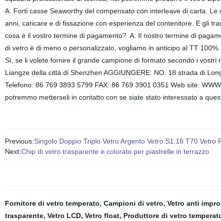
A: Forti casse Seaworthy del compensato con interleave di carta. Le 
anni, caricare e di fissazione con esperienza del contenitore. E gli
cosa è il vostro termine di pagamento? A: Il nostro termine di pagame
di vetro è di meno o personalizzato, vogliamo in anticipo al TT 100%
Sì, se li volete fornire il grande campione di formato secondo i vostri 
Liangze della città di Shenzhen AGGIUNGERE: NO. 18 strada di Longte
Telefono: 86 769 3893 5799 FAX: 86 769 3901 0351 Web site: WWW. Li
potremmo metterseli in contatto con se siate stato interessato a ques
Previous:
Singolo Doppio Triplo Vetro Argento Vetro S1.16 T70 Vetro R
Next:
Chip di vetro trasparente e colorato per piastrelle in terrazzo
Fornitore di vetro temperato
,
Campioni di vetro
,
Vetro anti impro
trasparente
,
Vetro LCD
,
Vetro float
,
Produttore di vetro temperat