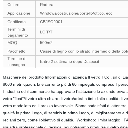
Colore
Radura
Applicazione
Windows/costruzione/portello/ottico. ecc
Certificato
CE/ISO9001
Termini di
LC T/T
pagamento
MOQ
500m2
Pacchetto
Casse di legno con lo strato intermedio della pol
Termine di
Entro 2 settimane dopo Desposit
consegna
Maschere del prodotto Informazioni di azienda Il vetro il Co., srl di Li
8000 metri quadri, là è corrente più di 60 impiegati, compreso il pers
l'industria ed il commercio ha approvato l'istituzione le aziende privat
vetro "float"/il vetro ultra chiaro di vetro/arte/ha tinto l'alta qualità di 
vetro modellato ed il prezzo favorevole. Siamo soddisfatti di ottenere 
qualità in primo luogo, di servizio in primo luogo, di miglioramento e di 
reclami zero„ come l'obiettivo di qualità. Workshop: Imballaggio: 
squadra professionale di tecnica, noi potremmo produrre il vetro dipe