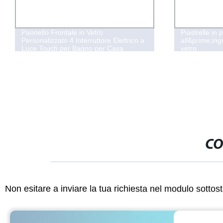
Pannello Frontale in Vetro
Piastrelle in
Personalizzato 4 Interruttore Elettrico a
all&prime;ing
Luce Touch per Bagno per Casa
vetro
Intelligente
CO
Non esitare a inviare la tua richiesta nel modulo sotto