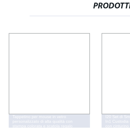
PRODOTTI
Tappetino per mouse in vetro
I20 Set di Sm
personalizzato di alta qualità con
In1 Custodia 
stampa colorata e scatola regalo
con cinturino