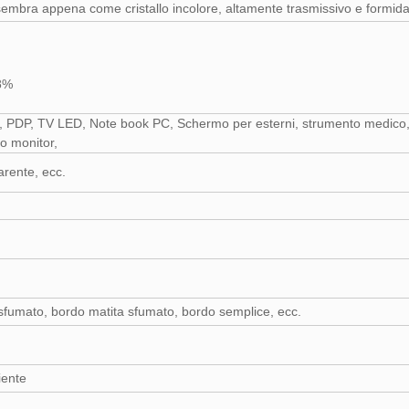
sembra appena come cristallo incolore, altamente trasmissivo e formida
88%
o, PDP, TV LED, Note book PC, Schermo per esterni, strumento medico,
o monitor,
arente, ecc.
e sfumato, bordo matita sfumato, bordo semplice, ecc.
iente