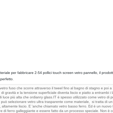
riale per fabbricare 2-54 pollici touch screen vetro pannello, il prodo
perfetto.
i vetro fuso che scorre attraverso il tweel fino al bagno di stagno e poi a
 di gravità e la tensione superficiale diventa liscio e piatto a entrambi i l
i luce più alta che ordianry glass.IT è spesso utilizzato come vetro di p
uò selezionare vetro ultra trasparente come materiale, si tratta di un t
, altamente liscio. E 'anche chiamato vetro basso ferro. Ed è un nuovo
iore di ferro galleggiante e essere fatto da un processo speciale. Non è 