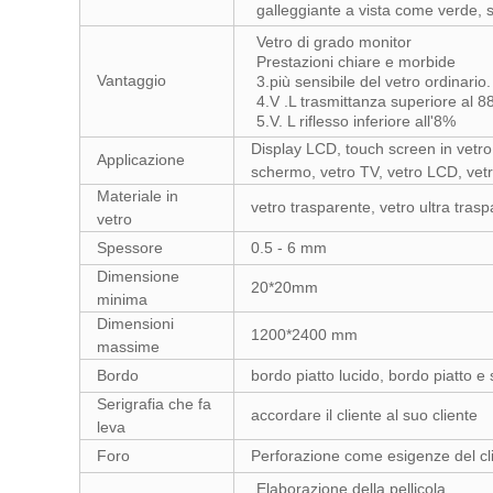
galleggiante a vista come verde, 
Vetro di grado monitor
Prestazioni chiare e morbide
Vantaggio
3.più sensibile del vetro ordinario.
4.V .L trasmittanza superiore al 
5.V. L riflesso inferiore all'8%
Display LCD, touch screen in vetr
Applicazione
schermo, vetro TV, vetro LCD, vetr
Materiale in
vetro trasparente, vetro ultra trasp
vetro
Spessore
0.5 - 6 mm
Dimensione
20*20mm
minima
Dimensioni
1200*2400 mm
massime
Bordo
bordo piatto lucido, bordo piatto 
Serigrafia che fa
accordare il cliente al suo cliente
leva
Foro
Perforazione come esigenze del cl
Elaborazione della pellicola.