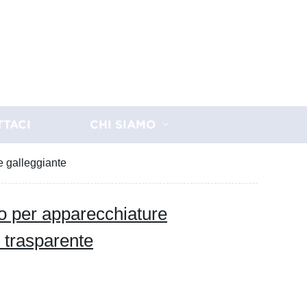
TTACI
CHI SIAMO
e galleggiante
o per apparecchiature
o trasparente