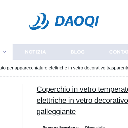
DAOQI
I
NOTIZIA
BLOG
CONTA
to per apparecchiature elettriche in vetro decorativo trasparent
Coperchio in vetro temperat
elettriche in vetro decorativ
galleggiante
Personalizzazione:
Disponibile