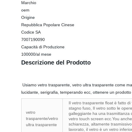
Marchio
oem
Origine
Repubblica Popolare Cinese
Codice SA
7007190090
Capacità di Produzione
100000/al mese
Descrizione del Prodotto
Usiamo vetro trasparente, vetro ultra trasparente come mate
lucidante, serigrafia, temperando ecc, ottenere un prodotto 
Il vetro trasparente float è fatto d
stagno fuso, Il vetro sotto le opere
vetro
galleggiante ha una trasmittanza d
trasparente/vetro
vetro touch screen ecc.You anche p
schiarezza, altamente trasmissivo
ultra trasparente
lavorato, il vetro è un vetro infer