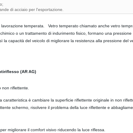
o;
bande di acciaio per l'esportazione.
avorazione temperata. Vetro temperato chiamato anche vetro temprato,è
 chimico o un trattamento di indurimento fisico, formano una pressione ne
ì la capacità del veicolo di migliorare la resistenza alla pressione del ve
antiriflesso (AR AG)
 non riflettente.
 la caratteristica è cambiare la superficie riflettente originale in non ri
ttente schermo, risolvere il problema della luce riflettente e abbagliam
a per migliorare il comfort visivo riducendo la luce riflessa.