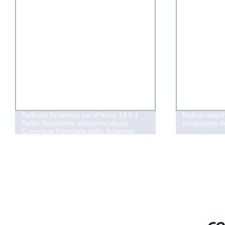
Rulli di macchine rotanti nella linea di
Vetro di silic
produzione del vetro decorato
all&prime;in
19mm