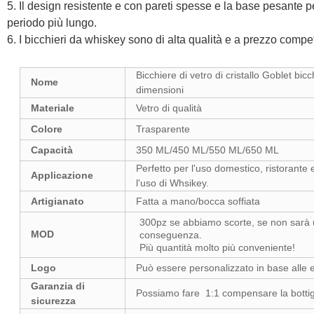
5
. Il design resistente e con pareti spesse e la base pesante
periodo più lungo
.
6
. I bicchieri da whiskey sono di alta qualità e a prezzo compet
Bicchiere di vetro di cristallo Goblet 
Nome
dimensioni
Materiale
Vetro di qualità
Colore
Trasparente
Capacità
350 ML/450 ML/550 ML/650 ML
Perfetto per l'uso domestico, ristorante
Applicazione
l'uso di Whsikey.
Artigianato
Fatta a mano/bocca soffiata
300pz se abbiamo scorte, se non sarà u
MOD
conseguenza.
Più quantità molto più conveniente!
Logo
Può essere personalizzato in base alle e
Garanzia di
Possiamo fare
1:1 compensare la bottigl
sicurezza