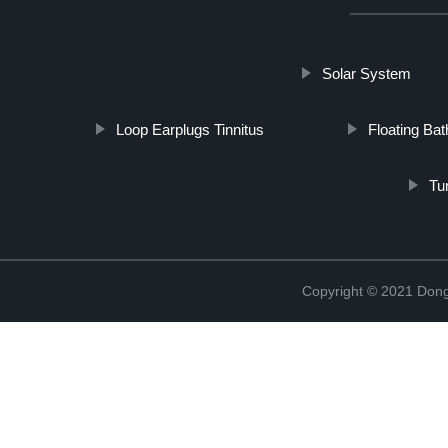
http://www.cmer.site/api/getlink/8?url=https://www.daoqiglassgroup.it/
Solar System
belly-tasting-cup-artigianale/
Loop Earplugs Tinnitus
Floating Ba
Tu
Copyright © 2021 Dong