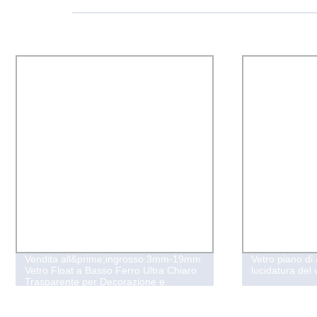
Vetro piano di alta qualità, bordatura e
Vendita Cald
lucidatura del vetro in linea retta
Panoramico C
Temperato pe