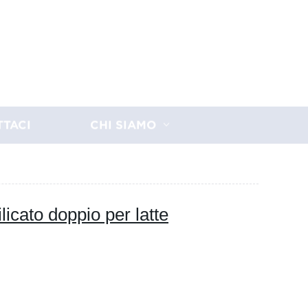
TTACI
CHI SIAMO
licato doppio per latte