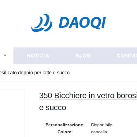
DAOQI
I
NOTIZIA
BLOG
CONTA
osilicato doppio per latte e succo
350 Bicchiere in vetro borosi
e succo
Personalizzazione:
Disponibile
Colore:
cancella