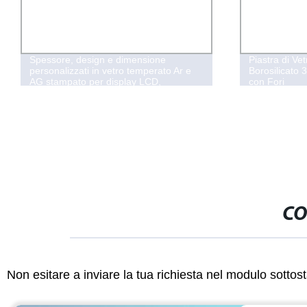
Spessore, design e dimensione
Piastra di Ve
personalizzati in vetro temperato Ar e
Borosilicato 
AG stampato per display LCD,
con Fori
segnaletica digitale e schermo touch
CO
Non esitare a inviare la tua richiesta nel modulo sotto