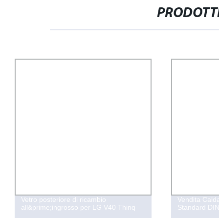
PRODOTTI
Vetro posteriore di ricambio
Vendita Calda
all&prime;ingrosso per LG V40 Thinq
Standard DIN