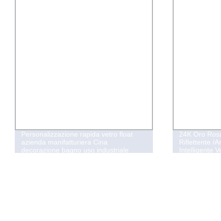
24K Oro Rosa Oceano Blu Scuro
4mm 5mm 5.
Riflettente /Arte /Galleggiante
Colorato Blu
Intelligente Vetro Solare Temperabile
Trasparente 
Grigio Euro B
Riflettente Fl