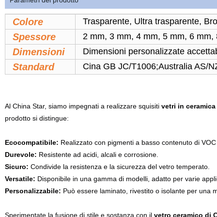
Parametri del prodotto
Colore
Trasparente, Ultra trasparente, Br
Spessore
2 mm, 3 mm, 4 mm, 5 mm, 6 mm,
Dimensioni
Dimensioni personalizzate accett
Standard
Cina GB JC/T1006;Australia AS/
Al China Star, siamo impegnati a realizzare squisiti
vetri in ceramica
prodotto si distingue:
Ecocompatibile:
Realizzato con pigmenti a basso contenuto di VOC 
Durevole:
Resistente ad acidi, alcali e corrosione.
Sicuro:
Condivide la resistenza e la sicurezza del vetro temperato.
Versatile:
Disponibile in una gamma di modelli, adatto per varie applic
Personalizzabile:
Può essere laminato, rivestito o isolante per una m
Sperimentate la fusione di stile e sostanza con il
vetro ceramico di C