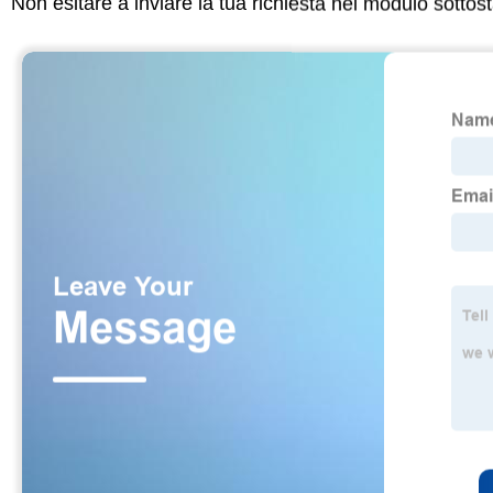
Non esitare a inviare la tua richiesta nel modulo sotto