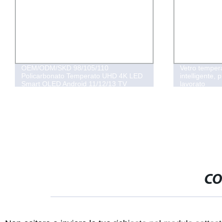
OEM/ODM/SKD 98/105/110
Vetro temper
Policarbonato Temperato UHD 4K LED
intelligente,
Smart OLED Android 11/12/13 TV
lavorato
Pannello Interattivo a Schermo Piatto
CO